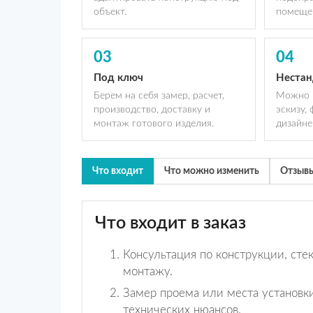
объект.
помеще
03
04
Под ключ
Нестан
Берем на себя замер, расчет,
Можно 
производство, доставку и
эскизу,
монтаж готового изделия.
дизайне
Что входит
Что можно изменить
Отзыв
Что входит в заказ
Консультация по конструкции, сте
монтажу.
Замер проема или места установк
технических нюансов.