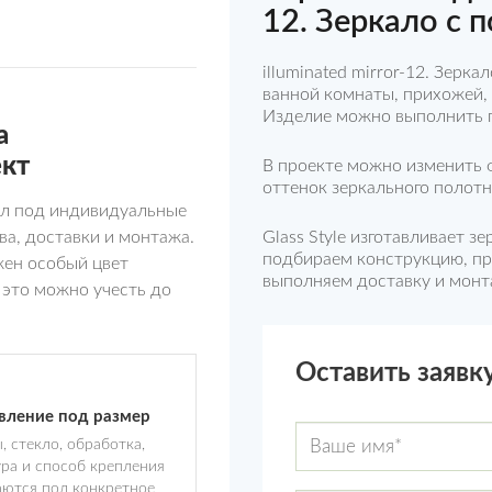
12. Зеркало с 
illuminated mirror-12. Зерк
ванной комнаты, прихожей,
Изделие можно выполнить 
а
ект
В проекте можно изменить ф
оттенок зеркального полотн
кал под индивидуальные
ва, доставки и монтажа.
Glass Style изготавливает з
подбираем конструкцию, пр
жен особый цвет
выполняем доставку и монт
 это можно учесть до
Оставить заявк
вление под размер
, стекло, обработка,
ра и способ крепления
ются под конкретное