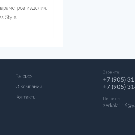
параметров изделия.
s Style.
Звоните:
Галерея
+7 (905) 3
+7 (905) 3
О компании
Контакты
Пишите:
zerkala116@y