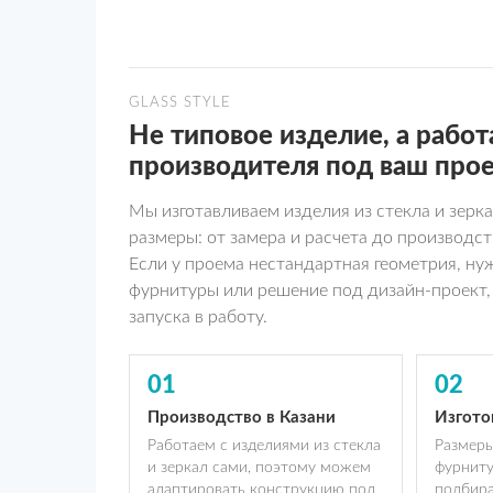
GLASS STYLE
Не типовое изделие, а работ
производителя под ваш про
Мы изготавливаем изделия из стекла и зер
размеры: от замера и расчета до производст
Если у проема нестандартная геометрия, ну
фурнитуры или решение под дизайн-проект,
запуска в работу.
01
02
Производство в Казани
Изгото
Работаем с изделиями из стекла
Размеры
и зеркал сами, поэтому можем
фурниту
адаптировать конструкцию под
подбира