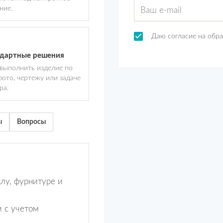
ние.
Даю согласие на обр
дартные решения
выполнить изделие по
 фото, чертежу или задаче
ра.
ы
Вопросы
клу, фурнитуре и
и с учетом