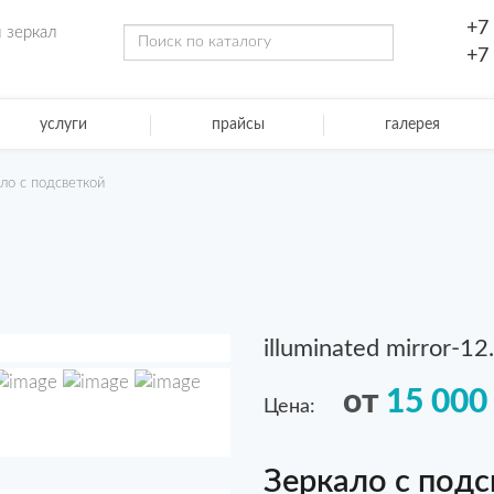
+7
 зеркал
+7
услуги
прайсы
галерея
кало с подсветкой
illuminated mirror-1
от
15 000
Цена:
Зеркало с подсв